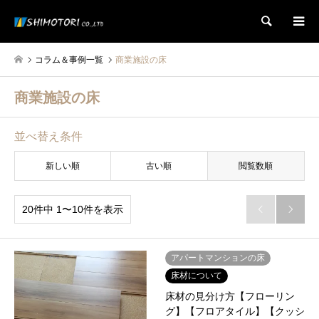
検索
コラム＆事例一覧
商業施設の床
商業施設の床
並べ替え条件
新しい順
古い順
閲覧数順
20件中 1〜10件を表示


アパートマンションの床
床材について
床材の見分け方【フローリン
グ】【フロアタイル】【クッシ