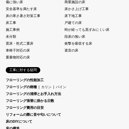
傷に強い床
商業施設の床
安全基準を満たす床
床かさ上げ工事
床の寒さ暑さ対策工事
床下地工事
床工事
戸建ての床
施工事例
時が経っても黒ずみにくい床
未分類
段差の無い床
置床・乾式二重床
衝撃を吸収する床
車椅子対応の床
遮音の床
重量物対応の床
工事に対する疑問
フローリングの性能加工
フローリングの樹種
カリン
パイン
フローリングの清掃とお手入れ方法
フローリング張替に掛かる日数
フローリング費用の目安
リフォームの際に音や匂いについて
床のDIYについて
床の構造