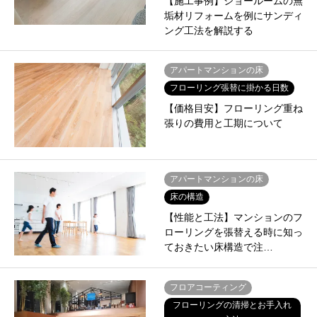
【施工事例】ショールームの無
垢材リフォームを例にサンディ
ング工法を解説する
アパートマンションの床
フローリング張替に掛かる日数
【価格目安】フローリング重ね
張りの費用と工期について
アパートマンションの床
床の構造
【性能と工法】マンションのフ
ローリングを張替える時に知っ
ておきたい床構造で注…
フロアコーティング
フローリングの清掃とお手入れ