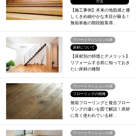
方法
【施工事例】本来の地肌感と優
しくきめ細やかな木目が蘇る！
無垢単板の階段観客席…
アパートマンションの床
床材について
【床材別の特徴とデメリット】
リフォームする前に知っておき
たい床材の種類
アパートマンションの床
フローリングの樹種
無垢フローリングと複合フロー
リングの違いを図で解説！床材
に良く使われている材…
アパートマンションの床