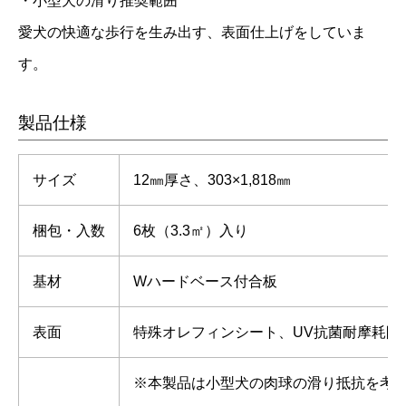
・小型犬の滑り推奨範囲
愛犬の快適な歩行を生み出す、表面仕上げをしていま
す。
製品仕様
サイズ
12㎜厚さ、303×1,818㎜
梱包・入数
6枚（3.3㎡）入り
基材
Wハードベース付合板
表面
特殊オレフィンシート、UV抗菌耐摩耗防
※本製品は小型犬の肉球の滑り抵抗を考