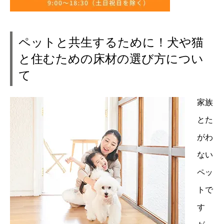
ペットと共生するために！犬や猫
と住むための床材の選び方につい
て
家族
とた
がわ
ない
ペッ
トで
す