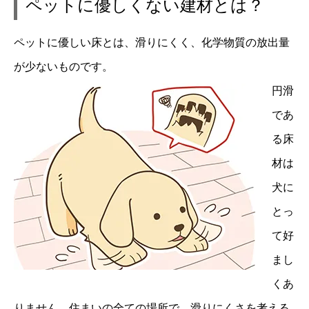
ペットに優しくない建材とは？
ペットに優しい床とは、滑りにくく、化学物質の放出量
が少ないものです。
円滑
であ
る床
材は
犬に
とっ
て好
まし
くあ
りません。住まいの
全ての場所で、滑りにくさを考える