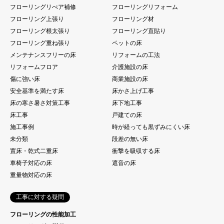
フローリングリぺア補修
フローリングリフォーム
フローリング上張り
フローリング材
フローリング根太張り
フローリング直貼り
フローリング重ね張り
ペットの床
メンテナンスフリーの床
リフォームの工法
リフォームフロア
介護施設の床
傷に強い床
商業施設の床
安全基準を満たす床
床かさ上げ工事
床の寒さ暑さ対策工事
床下地工事
床工事
戸建ての床
施工事例
時が経っても黒ずみにくい床
未分類
段差の無い床
置床・乾式二重床
衝撃を吸収する床
車椅子対応の床
遮音の床
重量物対応の床
工事に対する疑問
フローリングの性能加工