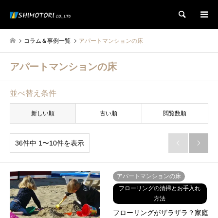
検索
コラム＆事例一覧
アパートマンションの床
アパートマンションの床
並べ替え条件
新しい順
古い順
閲覧数順
36件中 1〜10件を表示


アパートマンションの床
フローリングの清掃とお手入れ
方法
フローリングがザラザラ？家庭