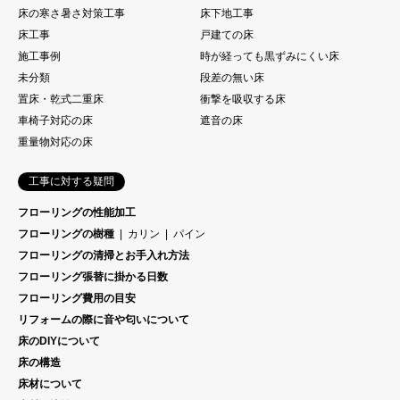
床の寒さ暑さ対策工事
床下地工事
床工事
戸建ての床
施工事例
時が経っても黒ずみにくい床
未分類
段差の無い床
置床・乾式二重床
衝撃を吸収する床
車椅子対応の床
遮音の床
重量物対応の床
工事に対する疑問
フローリングの性能加工
フローリングの樹種
カリン
パイン
フローリングの清掃とお手入れ方法
フローリング張替に掛かる日数
フローリング費用の目安
リフォームの際に音や匂いについて
床のDIYについて
床の構造
床材について