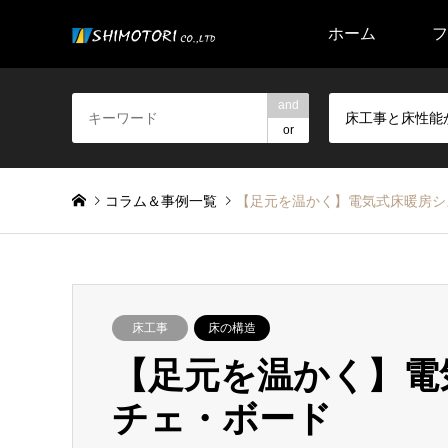
ホーム
フ
and
床工事と床性能
or
コラム＆事例一覧
【足元を温かく】電気式床暖房シ
床工事
床の構造
【足元を温かく】電
チェ・ボード