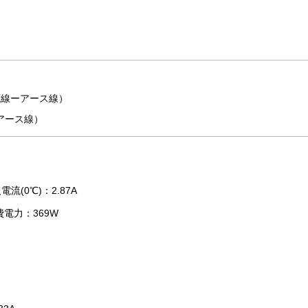
電源線ーアース線）
アース線）
流(0℃)：2.87A
費電力：369W