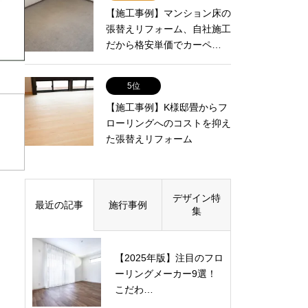
【施工事例】マンション床の
張替えリフォーム、自社施工
だから格安単価でカーペ…
5位
【施工事例】K様邸畳からフ
ローリングへのコストを抑え
た張替えリフォーム
デザイン特
最近の記事
施行事例
集
【2025年版】注目のフロ
ーリングメーカー9選！
こだわ…