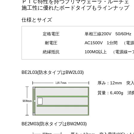
ＰＴＣ特性を持つプリマヴェーラ・ルーチェ
施工性に優れたボードタイプもラインナップ
仕様とサイズ
定格電圧
単相三線200V 50/60Hz
耐電圧
AC1500V 1分間 （
絶縁抵抗
100MΩ以上 （電源線ー
BE2L03(防水タイプはBW2L03)
厚み：12mm 突入電
質量：6,400g 消
BE2M03(防水タイプはBW2M03)