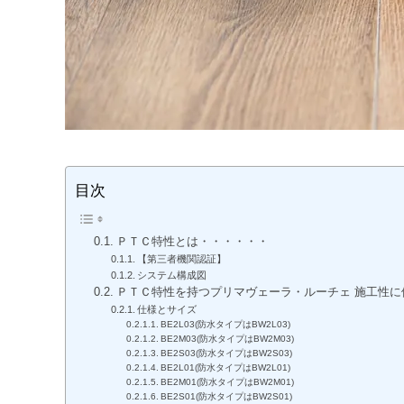
目次
ＰＴＣ特性とは・・・・・・
【第三者機関認証】
システム構成図
ＰＴＣ特性を持つプリマヴェーラ・ルーチェ 施工性
仕様とサイズ
BE2L03(防水タイプはBW2L03)
BE2M03(防水タイプはBW2M03)
BE2S03(防水タイプはBW2S03)
BE2L01(防水タイプはBW2L01)
BE2M01(防水タイプはBW2M01)
BE2S01(防水タイプはBW2S01)