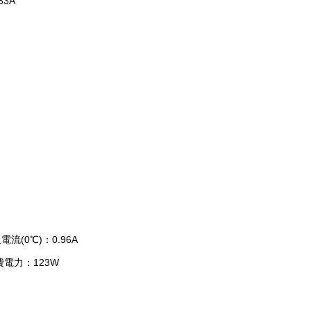
33A
流(0℃)：0.96A
費電力：123W