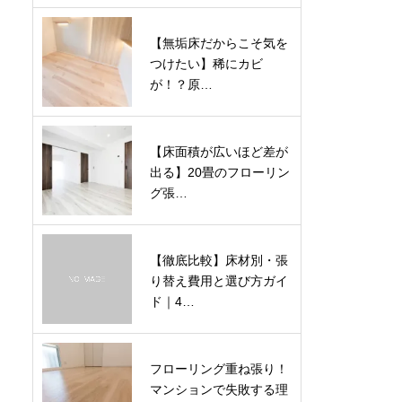
【無垢床だからこそ気を
つけたい】稀にカビ
が！？原…
【床面積が広いほど差が
出る】20畳のフローリン
グ張…
【徹底比較】床材別・張
り替え費用と選び方ガイ
ド｜4…
フローリング重ね張り！
マンションで失敗する理