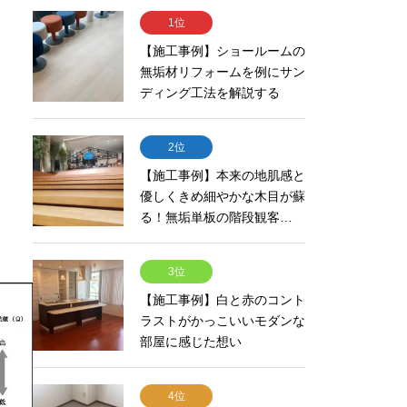
1位
【施工事例】ショールームの
無垢材リフォームを例にサン
ディング工法を解説する
2位
【施工事例】本来の地肌感と
優しくきめ細やかな木目が蘇
る！無垢単板の階段観客…
3位
【施工事例】白と赤のコント
ラストがかっこいいモダンな
部屋に感じた想い
4位