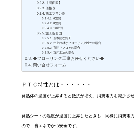
【断面図】
価格表
施工プラン例
6畳間
8畳間
10畳間
施工断面図
基本的な施工
仕上げ材がフローリング以外の場合
直貼りフロアの場合
置床工法の場合
◆フローリング工事お任せください◆
問い合せフォーム
ＰＴＣ特性とは・・・・・・
発熱体の温度が上昇すると抵抗が増え、消費電力を減少さ
発熱シートの温度が過度に上昇したときも、同様に消費電
ので、省エネでかつ安全です。