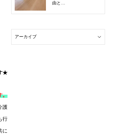
由と…
す★
す。
介護
も行
共に