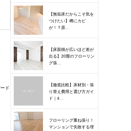
【無垢床だからこそ気を
つけたい】稀にカビ
が！？原…
【床面積が広いほど差が
出る】20畳のフローリン
グ張…
【徹底比較】床材別・張
ピード
り替え費用と選び方ガイ
ド｜4…
フローリング重ね張り！
マンションで失敗する理