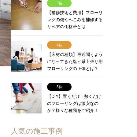
3位
【補修技術と費用】フローリ
ングの傷やへこみを補修する
リペアの価格帯とは
4位
【床材の種類】最近聞くよう
になってきた塩ビ系上張り用
フローリングの正体とは？
5位
【DIY】置くだけ・敷くだけ
のフローリングは激安なの
か？様々な種類をご紹介！
人気の施工事例