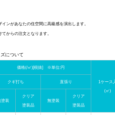
ザインがあなたの住空間に高級感を演出します。
けてからの注文となります。
イズについて
価格(/㎡)[税抜] ※単位:円
クギ打ち
直張り
1ケース
(㎡)
クリア
クリア
無塗装
無塗装
塗装品
塗装品