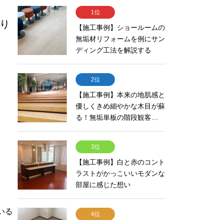
1位
り
【施工事例】ショールームの
無垢材リフォームを例にサン
ディング工法を解説する
2位
【施工事例】本来の地肌感と
優しくきめ細やかな木目が蘇
る！無垢単板の階段観客…
3位
【施工事例】白と赤のコント
ラストがかっこいいモダンな
部屋に感じた想い
いる
4位